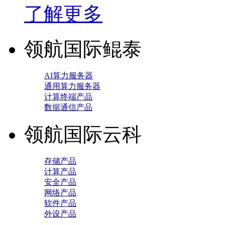
了解更多
领航国际鲲泰
AI算力服务器
通用算力服务器
计算终端产品
数据通信产品
领航国际云科
存储产品
计算产品
安全产品
网络产品
软件产品
外设产品