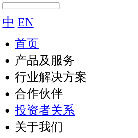
中
EN
首页
产品及服务
行业解决方案
合作伙伴
投资者关系
关于我们