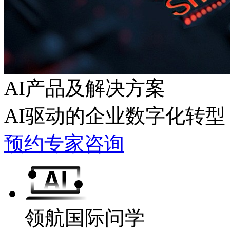
AI产品及解决方案
AI驱动的企业数字化转型
预约专家咨询
领航国际问学