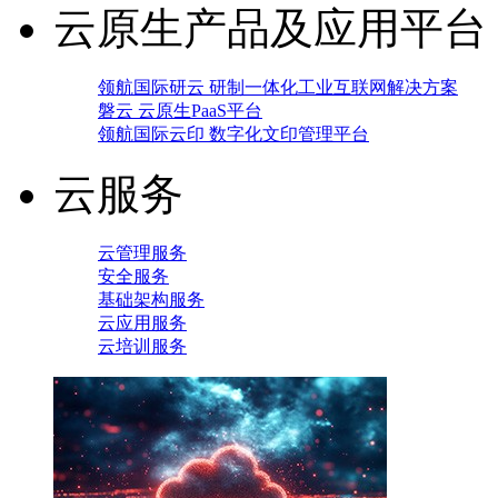
云原生产品及应用平台
领航国际研云 研制一体化工业互联网解决方案
磐云 云原生PaaS平台
领航国际云印 数字化文印管理平台
云服务
云管理服务
安全服务
基础架构服务
云应用服务
云培训服务