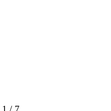
1
/
7