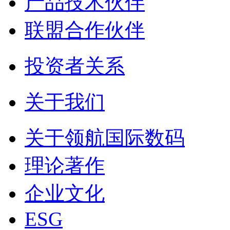
产品技术伙伴
联盟合作伙伴
投资者关系
关于我们
关于领航国际数码
理论著作
企业文化
ESG