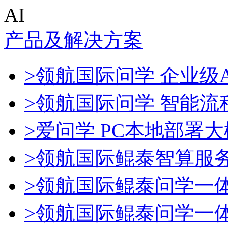
AI
产品及解决方案
>领航国际问学 企业级A
>领航国际问学 智能流
>爱问学 PC本地部署
>领航国际鲲泰智算服
>领航国际鲲泰问学一
>领航国际鲲泰问学一体机