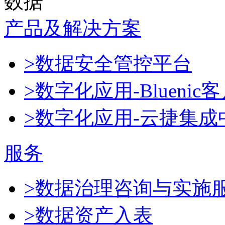
数据
产品及解决方案
>数据安全管控平台
>数字化应用-Blueni
>数字化应用-云捷集成
服务
>数据治理咨询与实施
>数据资产入表