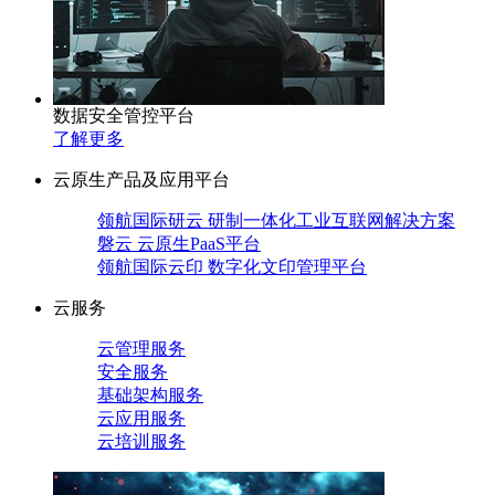
数据安全管控平台
了解更多
云原生产品及应用平台
领航国际研云 研制一体化工业互联网解决方案
磐云 云原生PaaS平台
领航国际云印 数字化文印管理平台
云服务
云管理服务
安全服务
基础架构服务
云应用服务
云培训服务