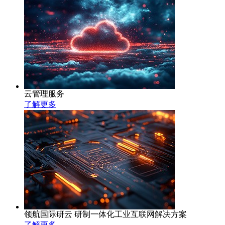
云管理服务
了解更多
领航国际研云 研制一体化工业互联网解决方案
了解更多