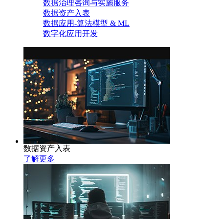
数据治理咨询与实施服务
数据资产入表
数据应用-算法模型 & ML
数字化应用开发
数据资产入表
了解更多